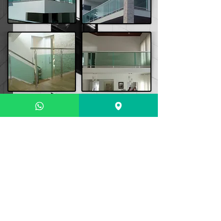
Rua Botuverá, Nº 422, São Marcos,
Joinville, SC